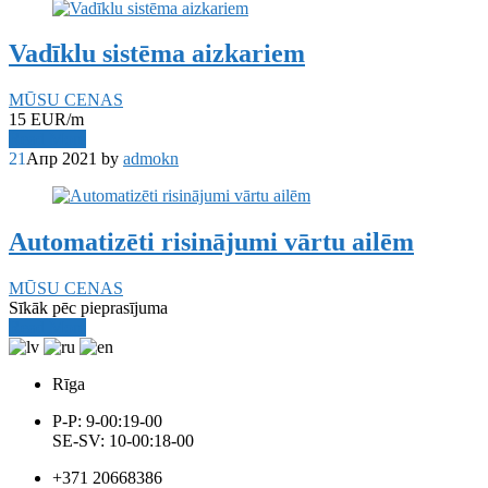
Vadīklu sistēma aizkariem
MŪSU CENAS
15 EUR/m
Read More
21
Апр 2021
by
admokn
Automatizēti risinājumi vārtu ailēm
MŪSU CENAS
Sīkāk pēc pieprasījuma
Read More
Rīga
P-P: 9-00:19-00
SE-SV: 10-00:18-00
+371 20668386