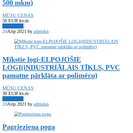
500 mkm)
MŪSU CENAS
50 EUR kv.m
Read More
20
Апр 2021
by
admokn
Mīkstie logi-ELPOJOŠIE
LOGI(iNDUSTRIĀLAIS TĪKLS, PVC
pamatne pārklāta ar polimēru)
MŪSU CENAS
30 EUR kv.m
Read More
20
Апр 2021
by
admokn
Pagrieziena poga