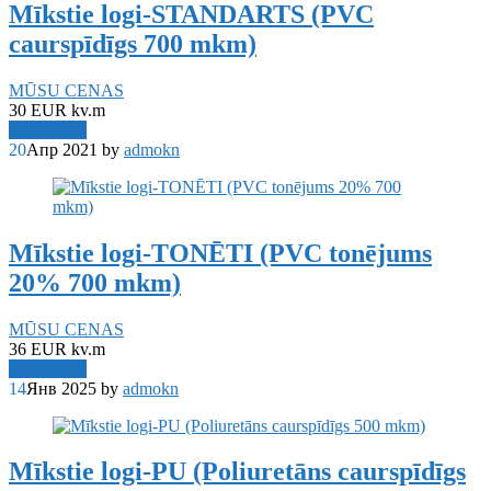
Mīkstie logi-STANDARTS (PVC
caurspīdīgs 700 mkm)
MŪSU CENAS
30 EUR kv.m
Read More
20
Апр 2021
by
admokn
Mīkstie logi-TONĒTI (PVC tonējums
20% 700 mkm)
MŪSU CENAS
36 EUR kv.m
Read More
14
Янв 2025
by
admokn
Mīkstie logi-PU (Poliuretāns caurspīdīgs