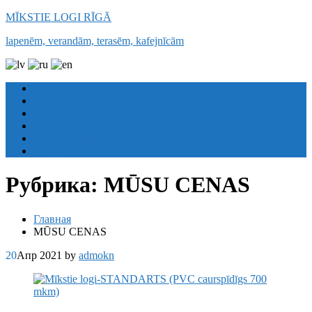
MĪKSTIE LOGI RĪGĀ
lapenēm, verandām, terasēm, kafejnīcām
SĀKUMS
PRIEKŠROCĪBAS
FOTOGALERIJA
CENAS
KONTAKTI
PASŪTIET
Рубрика:
MŪSU CENAS
Главная
MŪSU CENAS
20
Апр 2021
by
admokn