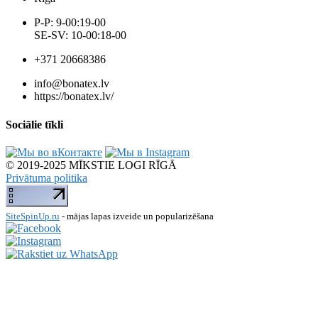
P-P: 9-00:19-00
SE-SV: 10-00:18-00
+371 20668386
info@bonatex.lv
https://bonatex.lv/
Sociālie tīkli
© 2019-2025 MĪKSTIE LOGI RĪGĀ
Privātuma politika
SiteSpinUp.ru
- mājas lapas izveide un popularizēšana