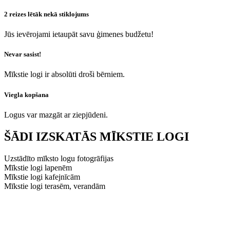
2 reizes lētāk nekā stiklojums
Jūs ievērojami ietaupāt savu ģimenes budžetu!
Nevar sasist!
Mīkstie logi ir absolūti droši bērniem.
Viegla kopšana
Logus var mazgāt ar ziepjūdeni.
ŠĀDI IZSKATĀS MĪKSTIE LOGI
Uzstādīto mīksto logu fotogrāfijas
Mīkstie logi lapenēm
Mīkstie logi kafejnīcām
Mīkstie logi terasēm, verandām