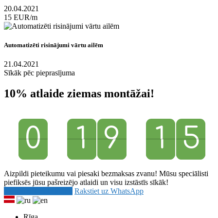
20.04.2021
15 EUR/m
Automatizēti risinājumi vārtu ailēm
21.04.2021
Sīkāk pēc pieprasījuma
10% atlaide ziemas montāžai!
0
0
1
1
9
9
1
1
4
5
5
4
Aizpildi pieteikumu vai piesaki bezmaksas zvanu! Mūsu speciālisti
piefiksēs jūsu pašreizējo atlaidi un visu izstāstīs sīkāk!
Iesniedziet pieteikumu
Rakstiet uz WhatsApp
Rīga