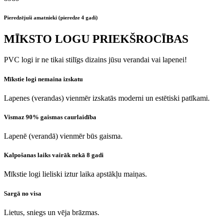
Pieredzējuši amatnieki (pieredze 4 gadi)
MĪKSTO LOGU PRIEKŠROCĪBAS
PVC logi ir ne tikai stilīgs dizains jūsu verandai vai lapenei!
Mīkstie logi nemaina izskatu
Lapenes (verandas) vienmēr izskatās moderni un estētiski patīkami.
Vismaz 90% gaismas caurlaidība
Lapenē (verandā) vienmēr būs gaisma.
Kalpošanas laiks vairāk nekā 8 gadi
Mīkstie logi lieliski iztur laika apstākļu maiņas.
Sargā no visa
Lietus, sniegs un vēja brāzmas.