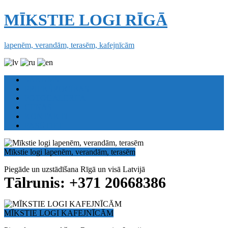
MĪKSTIE LOGI RĪGĀ
lapenēm, verandām, terasēm, kafejnīcām
SĀKUMS
PRIEKŠROCĪBAS
FOTOGALERIJA
CENAS
KONTAKTI
PASŪTIET
Mīkstie logi lapenēm, verandām, terasēm
Piegāde un uzstādīšana Rīgā un visā Latvijā
Tālrunis: +371 20668386
MĪKSTIE LOGI KAFEJNĪCĀM